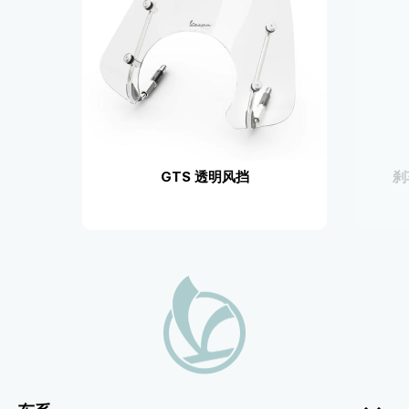
GTS 透明风挡
刹