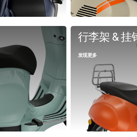
行李架 & 挂
发现更多